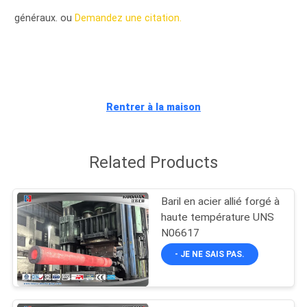
VISITE
généraux. ou
Demandez une citation.
D'USINE
CONTRÔLE
DE
Rentrer à la maison
QUALITÉ
Related Products
PLAN
DU
Baril en acier allié forgé à
SITE
haute température UNS
N06617
PRIVACY
- JE NE SAIS PAS.
POLICY