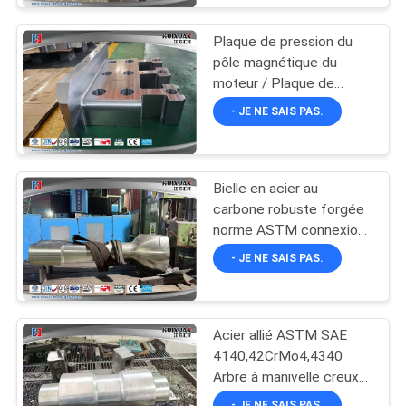
Plaque de pression du
pôle magnétique du
moteur / Plaque de
maintien du pôle du
- JE NE SAIS PAS.
moteur / Plaque de
pression du pôle du
générateur
Bielle en acier au
carbone robuste forgée
norme ASTM connexion
marine
- JE NE SAIS PAS.
Acier allié ASTM SAE
4140,42CrMo4,4340
Arbre à manivelle creux
pour machines
- JE NE SAIS PAS.