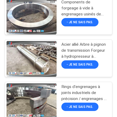
Components de
forgeage à vide à
engrenages usinés de
précision Solutions
- JE NE SAIS PAS.
personnalisées pour les
applications industrielles
et les performances
durables
Acier allié Arbre à pignon
de transmission Forgeur
à hydropresseur à
pression ouverte 4000T
- JE NE SAIS PAS.
Rings d'engrenages à
joints industriels de
précision / engrenages à
joints
- JE NE SAIS PAS.