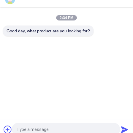
2:34 PM
Good day, what product are you looking for?
Catégories populaires
Tous
Lourdes En Acier 
Pièce Forgéee De 
Forgées
Demi-Essieu
Ébauche De Forge 
Forgé Brides Acier
De Vitesse
Pièce Forgéee De 
Cylindre Forgé
Traitement 
Thermique
Ouvrez-Vous 
Pièces Forgées En 
Meurent Des Pièces 
Acier D'alliage
Forgéees
Demandez un devis