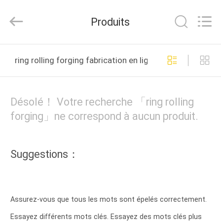
HUI
XUAN
NEW
Produits
ENERGY
EQUIPMENT
CO.,LTD.
All
MAISON
Rights
Reserved.
ring rolling forging fabrication en ligne
PRODUITS
Désolé！ Votre recherche 「ring rolling
VIDÉOS
forging」ne correspond à aucun produit.
AU
Suggestions：
SUJET
DE
NOUS
Assurez-vous que tous les mots sont épelés correctement.
Essayez différents mots clés. Essayez des mots clés plus