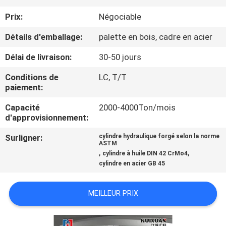
VISITE
Prix:
Négociable
D'USINE
Détails d'emballage:
palette en bois, cadre en acier
CONTRÔLE
Délai de livraison:
30-50 jours
DE
Conditions de
LC, T/T
paiement:
QUALITÉ
Capacité
2000-4000Ton/mois
d'approvisionnement:
PLAN
DU
Surligner:
cylindre hydraulique forgé selon la norme
ASTM
,
,
SITE
cylindre à huile DIN 42 CrMo4
cylindre en acier GB 45
PRIVACY
MEILLEUR PRIX
POLICY