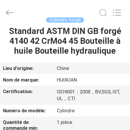
HUI
XUAN
NEW
ENERGY
EQUIPMENT
Cylindre forgé
CO.,LTD.
All
Standard ASTM DIN GB forgé
MAISON
Rights
Reserved.
4140 42 CrMo4 45 Bouteille à
PRODUITS
huile Bouteille hydraulique
VIDÉOS
Lieu d'origine:
Chine
Nom de marque:
HUIXUAN
AU
Certification:
ISO9001：2008，BV,SGS, IST,
SUJET
UL，CTI
DE
Numéro de modèle:
Cylindre
NOUS
Quantité de
1 pièce
commande min: