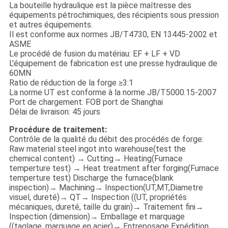
La bouteille hydraulique est la pièce maîtresse des
équipements pétrochimiques, des récipients sous pression
et autres équipements.
Il est conforme aux normes JB/T4730, EN 13445-2002 et
ASME
Le procédé de fusion du matériau: EF + LF + VD
L'équipement de fabrication est une presse hydraulique de
60MN
Ratio de réduction de la forge ≥3:1
La norme UT est conforme à la norme JB/T5000.15-2007
Port de chargement: FOB port de Shanghai
Délai de livraison: 45 jours
Procédure de traitement:
Contrôle de la qualité du débit des procédés de forge:
Raw material steel ingot into warehouse(test the
chemical content) → Cutting→ Heating(Furnace
temperture test) → Heat treatment after forging(Furnace
temperture test) Discharge the furnace(blank
inspection)→ Machining→ Inspection(UT,MT,Diametre
visuel, dureté)→ QT→ Inspection ((UT, propriétés
mécaniques, dureté, taille du grain)→ Traitement fini→
Inspection (dimension)→ Emballage et marquage
((taglage, marquage en acier)→ Entreposage Expédition