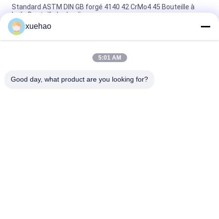
Standard ASTM DIN GB forgé 4140 42 CrMo4 45 Bouteille à
huile Bouteille hydraulique
xuehao
ASTM en forme de cylindre en forme de fût en forme de fût
en forme de fût
5:01 AM
Raccord de tuyauterie de chaudière haute pression selon les
normes ASTM DIN, tube forgé de haute qualité
Good day, what product are you looking for?
Catégories populaires
Tous
Lourdes En Acier 
Pièce Forgéee De 
Forgées
Demi-Essieu
Ébauche De Forge 
Forgé Brides Acier
De Vitesse
Pièce Forgéee De 
Cylindre Forgé
Traitement 
Thermique
Ouvrez-Vous 
Pièces Forgées En 