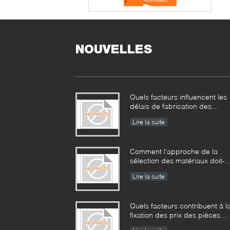
NOUVELLES
Quels facteurs influencent les
délais de fabrication des
pièces forgées industrielles et
Lire la suite
comment peuvent-ils être
gérés ?​​
Comment l'approche de la
sélection des matériaux doit-
elle être menée pour les pièc
Lire la suite
forgées opérant dans des
environnements corrosifs ?​​
Quels facteurs contribuent à l
fixation des prix des pièces
forgées industrielles et