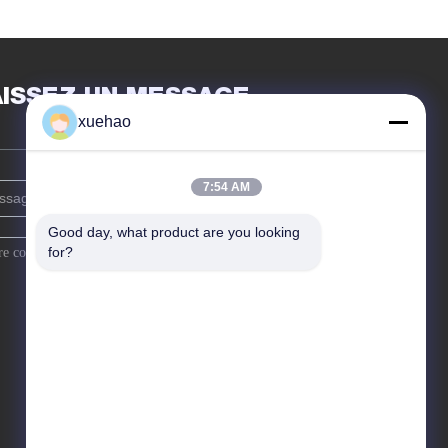
AISSEZ UN MESSAGE
xuehao
7:54 AM
Good day, what product are you looking 
for?