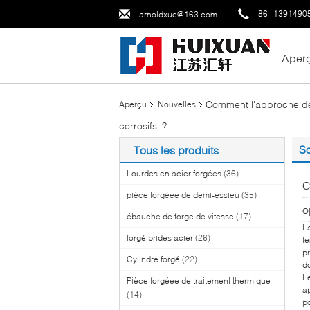
86--1391490
arnoldxue@163.com
Aper
Comment l'approche de 
Aperçu
Nouvelles
corrosifs ?​​
So
Tous les produits
Lourdes en acier forgées
(36)
C
pièce forgéee de demi-essieu
(35)
o
ébauche de forge de vitesse
(17)
L
forgé brides acier
(26)
te
pr
Cylindre forgé
(22)
d
L
Pièce forgéee de traitement thermique
a
(14)
p