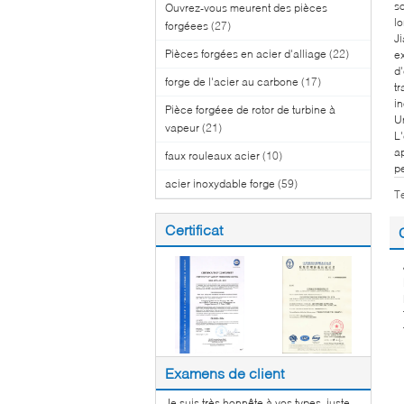
so
Ouvrez-vous meurent des pièces
l
forgéees
(27)
J
Pièces forgées en acier d'alliage
(22)
e
d
forge de l'acier au carbone
(17)
t
i
Pièce forgéee de rotor de turbine à
Un
vapeur
(21)
L'
a
faux rouleaux acier
(10)
pe
acier inoxydable forge
(59)
T
Certificat
Examens de client
Je suis très honnête à vos types, juste