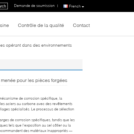
Demande de soumission
|
rch
French
usine
Contrôle de la qualité
Contact
gées opérant dans des environnements
e menée pour les pièces forgées
 mécanisme de corrosion spécifique, la
nt les aciers au carbone avec des revêtements
lliages spécialisés. Le processus de sélection
rges de corrosion spécifiques, tandis que les
s tels que l'exposition au sel côtier ou la
i recommandent des matériaux inappropriés —