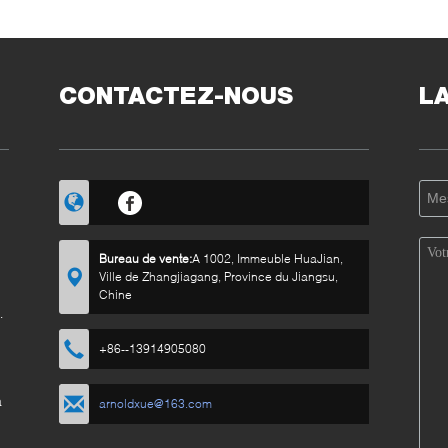
CONTACTEZ-NOUS
L
Bureau de vente:
A 1002, Immeuble HuaJian,
Ville de Zhangjiagang, Province du Jiangsu,
Chine
es
+86--13914905080
a
arnoldxue@163.com