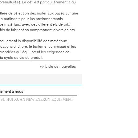
 prématurée). Le défi est particulièrement aigu
tière de sélection des matériaux basés sur une
n pertinents pour les environnements
 matériaux avec des différentiels de prix
tés de fabrication comprennent divers aciers
seulement la disponibilité des matériaux.
ations offshore, le traitement chimique et les
ropriées qui équilibrent les exigences de
du cycle de vie du produit.
>> Liste de nouvelles
tement à nous