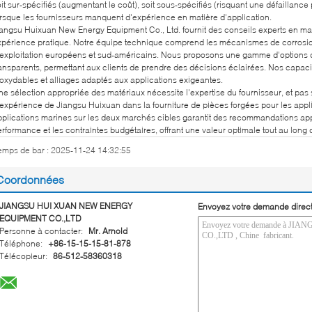
it sur-spécifiés (augmentant le coût), soit sous-spécifiés (risquant une défaillance
orsque les fournisseurs manquent d'expérience en matière d'application.
iangsu Huixuan New Energy Equipment Co., Ltd. fournit des conseils experts en ma
xpérience pratique. Notre équipe technique comprend les mécanismes de corrosio
'exploitation européens et sud-américains. Nous proposons une gamme d'options de
ransparents, permettant aux clients de prendre des décisions éclairées. Nos capaci
noxydables et alliages adaptés aux applications exigeantes.
e sélection appropriée des matériaux nécessite l'expertise du fournisseur, et pas 
expérience de Jiangsu Huixuan dans la fourniture de pièces forgées pour les applic
pplications marines sur les deux marchés cibles garantit des recommandations app
rformance et les contraintes budgétaires, offrant une valeur optimale tout au long 
emps de bar : 2025-11-24 14:32:55
Coordonnées
JIANGSU HUI XUAN NEW ENERGY
Envoyez votre demande direc
EQUIPMENT CO.,LTD
Personne à contacter:
Mr. Arnold
Téléphone:
+86-15-15-15-81-878
Télécopieur:
86-512-58360318