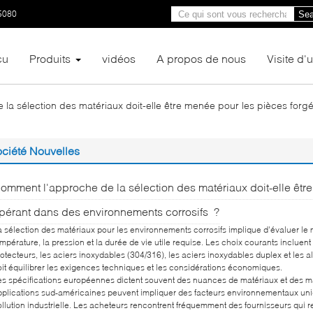
5080
Sea
çu
Produits
vidéos
A propos de nous
Visite d'
la sélection des matériaux doit-elle être menée pour les pièces for
ciété Nouvelles
omment l'approche de la sélection des matériaux doit-elle êtr
pérant dans des environnements corrosifs ?​​
a sélection des matériaux pour les environnements corrosifs implique d'évaluer le
mpérature, la pression et la durée de vie utile requise. Les choix courants inclue
otecteurs, les aciers inoxydables (304/316), les aciers inoxydables duplex et les a
oit équilibrer les exigences techniques et les considérations économiques.
es spécifications européennes dictent souvent des nuances de matériaux et des ma
pplications sud-américaines peuvent impliquer des facteurs environnementaux unique
ollution industrielle. Les acheteurs rencontrent fréquemment des fournisseurs qu