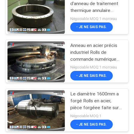
d'anneau de traitement
thermique annulaire
résistant de pièce
Négociable MOQ:1 morceau
forgéee
- JE NE SAIS PAS.
Anneau en acier précis
industriel Rolls de
commande numérique
par ordinateur de
Négociable MOQ:1 morceau
l'incidence 5000mm de
- JE NE SAIS PAS.
pivotement de pièce
forgéee
Le diamètre 1600mm a
forgé Rolls en acier,
pièce forgéee faite sur
commande de l'acier
Négociable MOQ:1
inoxydable 50Mn
- JE NE SAIS PAS.