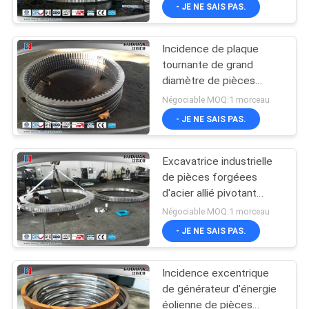
d'énergie éolienne
VISITE
- JE NE SAIS PAS.
D'USINE
Incidence de plaque
tournante de grand
CONTRÔLE
diamètre de pièces
DE
forgéees d'acier allié de
Négociable MOQ:1 morceau
machines d'ingénierie
QUALITÉ
- JE NE SAIS PAS.
Excavatrice industrielle
PLAN
de pièces forgéees
DU
d'acier allié pivotant
soutenant la norme
SITE
Négociable MOQ:1 morceau
d'ASME
- JE NE SAIS PAS.
PRIVACY
Incidence excentrique
POLICY
de générateur d'énergie
éolienne de pièces