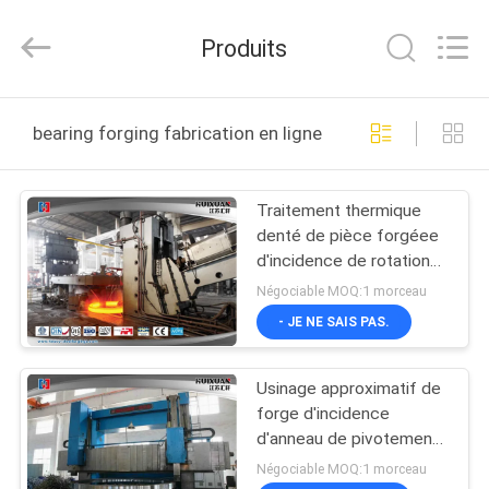
HUI
XUAN
NEW
Produits
ENERGY
EQUIPMENT
CO.,LTD.
All
MAISON
Rights
Reserved.
bearing forging fabrication en ligne
PRODUITS
Traitement thermique
denté de pièce forgéee
VIDÉOS
d'incidence de rotation
avec éteindre la surface
Négociable MOQ:1 morceau
AU
- JE NE SAIS PAS.
SUJET
Usinage approximatif de
DE
forge d'incidence
NOUS
d'anneau de pivotement
pour le générateur
Négociable MOQ:1 morceau