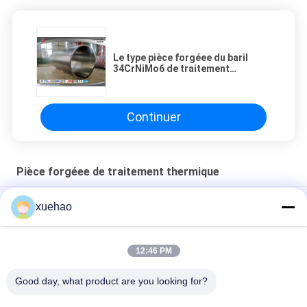
Le type pièce forgéee du baril
34CrNiMo6 de traitement
thermique allié l'usinage
approximatif de forge d'acier
Continuer
Pièce forgéee de traitement thermique
Baril en acier allié forgé à haute température UNS N06617
xuehao
Forgeage de tuyaux en alliage d'acier QT 9000MM
12:46 PM
le type pièce forgéee du baril 34CrNiMo6 de traitement
thermique allié l'usinage approximatif de forge d'acier
Good day, what product are you looking for?
Catégories populaires
Tous