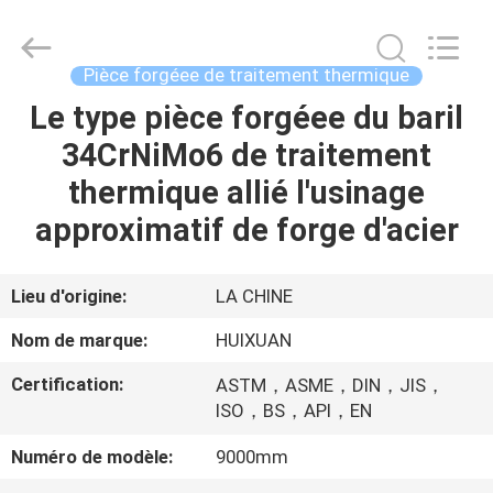
HUI
XUAN
NEW
ENERGY
EQUIPMENT
Pièce forgéee de traitement thermique
CO.,LTD.
All
Le type pièce forgéee du baril
MAISON
Rights
Reserved.
34CrNiMo6 de traitement
PRODUITS
thermique allié l'usinage
approximatif de forge d'acier
VIDÉOS
Lieu d'origine:
LA CHINE
AU
Nom de marque:
HUIXUAN
SUJET
Certification:
ASTM，ASME，DIN，JIS，
DE
ISO，BS，API，EN
NOUS
Numéro de modèle:
9000mm