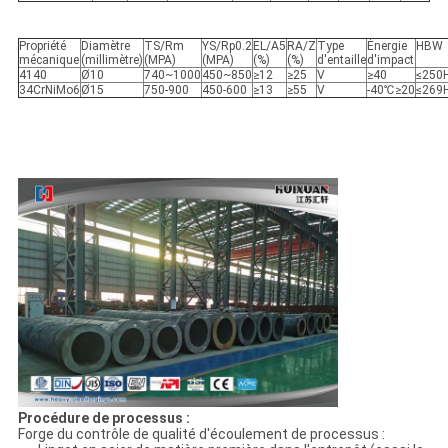
Propriété
Diamètre
TS/Rm
YS/Rp0.2
EL/A5
RA/Z
Type
Énergie
HBW
mécanique
(millimètre)
(MPA)
(MPA)
(%)
(%)
d'entaille
d'impact
4140
Ø10
740~1000
450~850
≥12
≥25
V
≥40
≤250
34CrNiMo6
Ø15
750-900
450-600
≥13
≥55
V
-40℃≥20
≤269
Procédure de processus :
Forge du contrôle de qualité d'écoulement de processus :