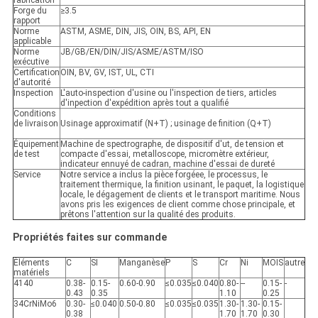
fabrication
Forge du
≥3.5
rapport
Norme
ASTM, ASME, DIN, JIS, OIN, BS, API, EN
applicable
Norme
JB/GB/EN/DIN/JIS/ASME/ASTM/ISO
exécutive
Certification
OIN, BV, GV, IST, UL, CTI
d'autorité
Inspection
L'auto-inspection d'usine ou l'inspection de tiers, articles
d'inpection d'expédition après tout a qualifié
Conditions
de livraison
Usinage approximatif (N+T) ; usinage de finition (Q+T)
Équipement
Machine de spectrographe, de dispositif d'ut, de tension et
de test
compacte d'essai, metalloscope, micromètre extérieur,
indicateur ennuyé de cadran, machine d'essai de dureté
Service
Notre service a inclus la pièce forgéee, le processus, le
traitement thermique, la finition usinant, le paquet, la logistique
locale, le dégagement de clients et le transport maritime. Nous
avons pris les exigences de client comme chose principale, et
prêtons l'attention sur la qualité des produits.
Propriétés faites sur commande
Éléments
C
SI
Manganèse
P
S
Cr
Ni
MOIS
autre
matériels
4140
0.38-
0.15-
0.60-0.90
≤0.035
≤0.040
0.80-
--
0.15-
-
0.43
0.35
1.10
0.25
34CrNiMo6
0.30-
≤0.040
0.50-0.80
≤0.035
≤0.035
1.30-
1.30-
0.15-
0.38
1.70
1.70
0.30