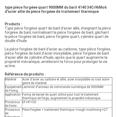
type pièce forgéee quart 9000MM du baril
4140 34CrNiMo6
d'acier allié de pièce forgéee de traitement thermique
Produits :
Type pièce forgéee quart de baril d'acier allié, éteignant la pièce
forgéee de baril, normalisant la pièce forgéee de baril, gâchant
la pièce forgéee de baril, pièce forgéee quart, cylindre quart de
douille d'huile
La pièce forgéee de baril d'acier au carbone, type pièce forgéee,
pièce forgéee de baril d'acier inoxydable, pièce forgéee de baril
d'acier allié de cylindre d'huile, après que le quart augmente la
propriété mécanique, améliorent la force pour prolonger la vie
active.
Référence de produits :
Matériel
Acier d'acier au carbone et allié, acier inoxydable ou tout autre
genre de matériel
Équipement
Laminoir d'anneau de commande numérique de 9000MM
de Foring
Application
Foring de bareel de quart utilisé pour tout le traitement
thermique de forge, augmentent la propriété mécanique
Processus
EF+IF+VD
de fonte
Processus
Pièce forgéee + traitement thermique +rough machining+QT
de