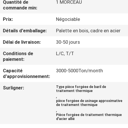
Quantité de
1 MORCEAU
VISITE
commande min:
D'USINE
Prix:
Négociable
CONTRÔLE
Détails d'emballage:
Palette en bois, cadre en acier
DE
Délai de livraison:
30-50 jours
QUALITÉ
Conditions de
L/C, T/T
paiement:
PLAN
Capacité
3000-5000Ton/month
d'approvisionnement:
DU
SITE
Surligner:
Type pièce forgéee de baril de
traitement thermique
,
pièce forgéee de usinage approximative
de traitement thermique
PRIVACY
,
POLICY
Pièce forgéee de traitement thermique
d'acier allié